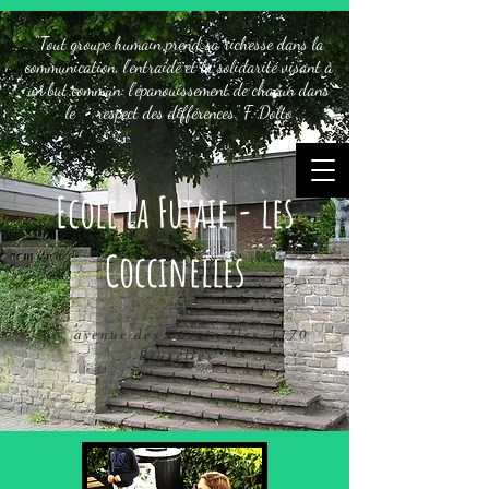
"Tout groupe humain prend sa richesse dans la
communication, l'entraide et la solidarité visant à
un but commun: l'épanouissement de chacun dans
le respect des différences." F. Dolto
Ecole la Futaie - les
Coccinelles
65, avenue des Coccinelles, 1170
Bruxelles