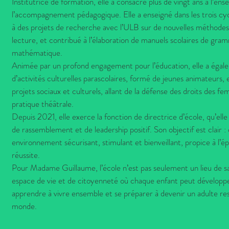
Institutrice de formation, elle a consacré plus de vingt ans à l’en
l’accompagnement pédagogique. Elle a enseigné dans les trois cyc
à des projets de recherche avec l’ULB sur de nouvelles méthodes 
lecture, et contribué à l’élaboration de manuels scolaires de gra
mathématique.
Animée par un profond engagement pour l’éducation, elle a éga
d’activités culturelles parascolaires, formé de jeunes animateurs, e
projets sociaux et culturels, allant de la défense des droits des f
pratique théâtrale.
Depuis 2021, elle exerce la fonction de directrice d’école, qu’el
de rassemblement et de leadership positif. Son objectif est clair :
environnement sécurisant, stimulant et bienveillant, propice à l’é
réussite.
Pour Madame Guillaume, l’école n’est pas seulement un lieu de sav
espace de vie et de citoyenneté où chaque enfant peut dévelop
apprendre à vivre ensemble et se préparer à devenir un adulte re
monde.