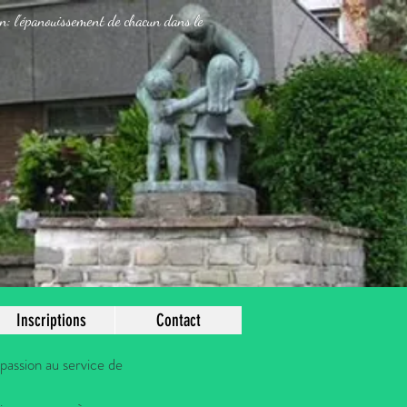
mun: l'épanouissement de chacun dans le
Inscriptions
Contact
assion au service de