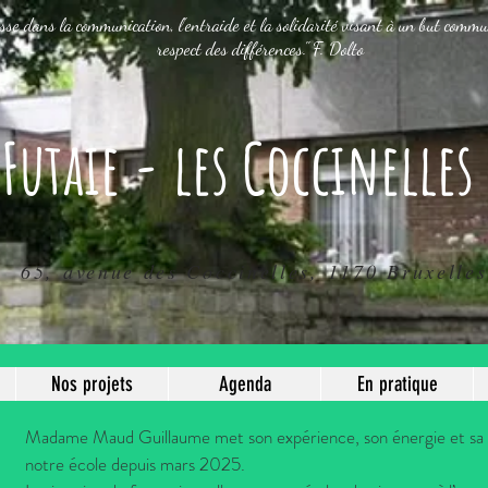
sse dans la communication, l'entraide et la solidarité visant à un but com
respect des différences." F. Dolto
 Futaie - les Coccinelles
65, avenue des Coccinelles, 1170 Bruxelles
Nos projets
Agenda
En pratique
Madame Maud Guillaume met son expérience, son énergie et sa p
notre école depuis mars 2025.