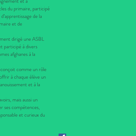
seignement et à
les du primaire, participé
d’apprentissage de la
mmaire et de
lement dirigé une ASBL
t participé à divers
emmes afghanes à la
le conçoit comme un rôle
 offrir à chaque élève un
panouissement et à la
oirs, mais aussi un
per ses compétences,
sponsable et curieux du