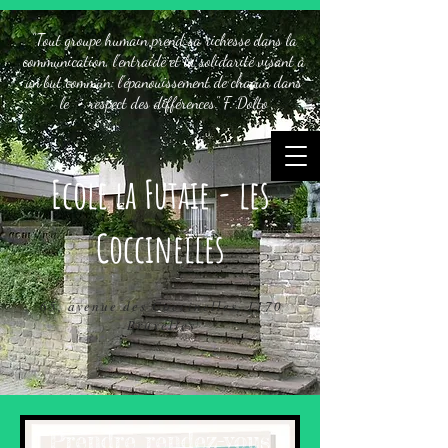
"Tout groupe humain prend sa richesse dans la
communication, l'entraide et la solidarité visant à
un but commun: l'épanouissement de chacun dans
le respect des différences." F. Dolto
Ecole la Futaie - les
Coccinelles
65, avenue des Coccinelles, 1170
Bruxelles
Prendre rendez-vous