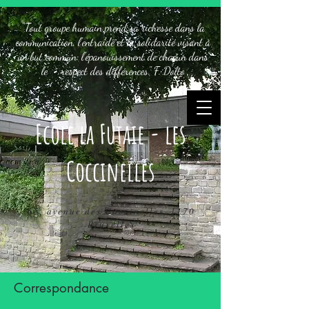
"Tout groupe humain prend sa richesse dans la
communication, l'entraide et la solidarité visant à
un but commun: l'épanouissement de chacun dans
le respect des différences." F. Dolto
Ecole la Futaie - les
Coccinelles
65, avenue des Coccinelles, 1170
Bruxelles
Correspondance