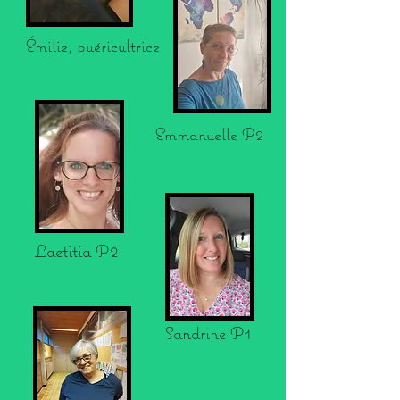
Émilie, puéricultrice
Emmanuelle P2
Laetitia P2
Sandrine P1