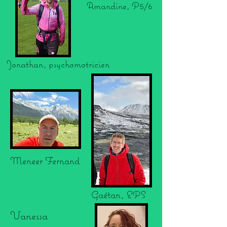
Amandine, P5/6
Jonathan, psychomotricien
Meneer Fernand
Gaétan, EPS
Vanessa