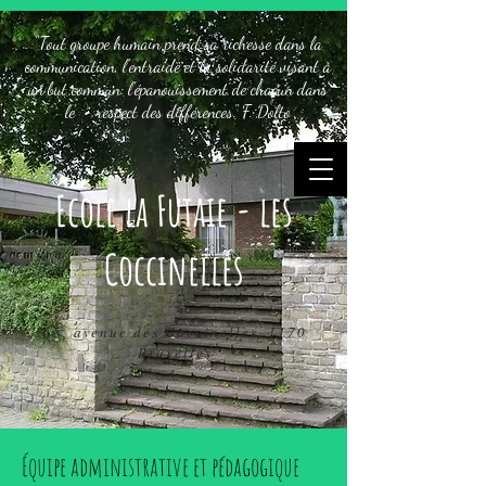
"Tout groupe humain prend sa richesse dans la
communication, l'entraide et la solidarité visant à
un but commun: l'épanouissement de chacun dans
le respect des différences." F. Dolto
Ecole la Futaie - les
Coccinelles
65, avenue des Coccinelles, 1170
Bruxelles
Équipe administrative et pédagogique